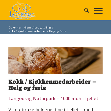
Du er her:
Hjem
/
Ledig stilling
/
Kokk / Kjøkkenmedarbeider – Helg og ferie
Kokk / Kjøkkenmedarbeider –
Helg og ferie
Langedrag Naturpark – 1000 moh i fjellet
Vil du bruke helgene dine i fjellet – med