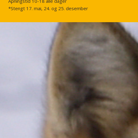
Åpningstid 10-18 alle dager
*Stengt 17. mai, 24. og 25. desember