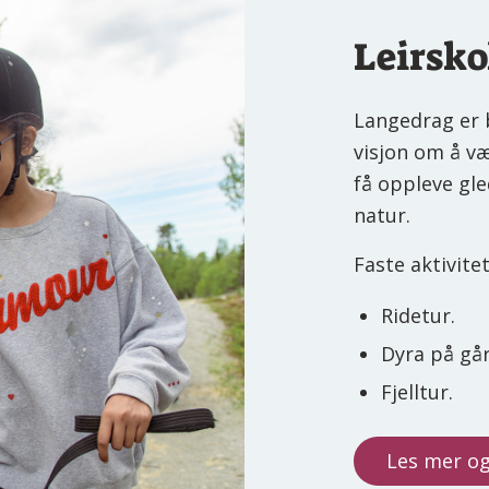
Leirsko
Langedrag er 
visjon om å væ
få oppleve gle
natur.
Faste aktivitet
Ridetur.
Dyra på gå
Fjelltur.
Les mer og