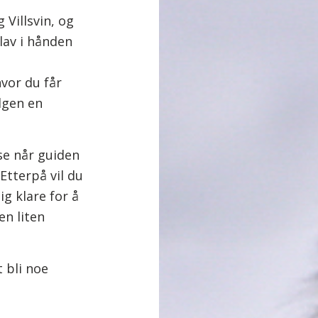
 Villsvin, og
 lav i hånden
vor du får
lgen en
se når guiden
Etterpå vil du
ig klare for å
en liten
 bli noe