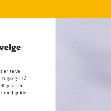
 velge
t er selve
 tilgang til å
llige arter.
der med guide