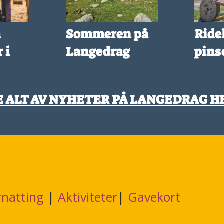
å
Sommeren på
Ridel
 i
Langedrag
pins
E ALT AV NYHETER PÅ LANGEDRAG H
natting
|
Aktiviteter
|
Gavekort