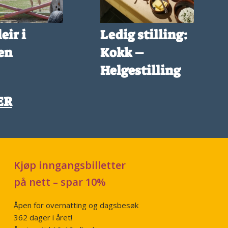
eir i
Ledig stilling:
en
Kokk –
Helgestilling
ER
Kjøp inngangsbilletter
på nett – spar 10%
Åpen for overnatting og dagsbesøk
362 dager i året!