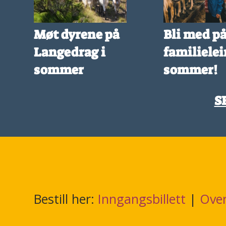
Møt dyrene på
Bli med p
Langedrag i
familieleir
sommer
sommer!
S
Bestill her:
Inngangsbillett
|
Over