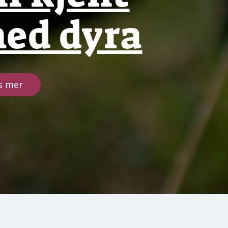
ed dyra
s mer