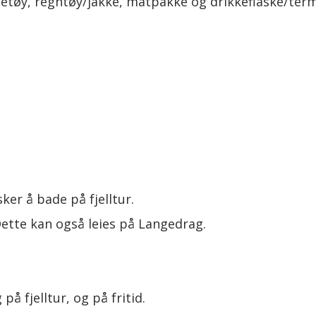
tetøy, regntøy/jakke, matpakke og drikkeflaske/ter
.
ker å bade på fjelltur.
Dette kan også leies på Langedrag.
på fjelltur, og på fritid.