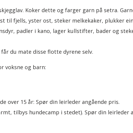
skjegglav. Koker dette og farger garn på setra. Garn
 til fjells, yster ost, steker melkekaker, plukker eine
einsdyr, padler i kano, lager kullstifter, bader og st
r får du mate disse flotte dyrene selv.
for voksne og barn:
 de over 15 år: Spør din leirleder angående pris.
armt, tilbys hundecamp i stedet). Spør din leirleder