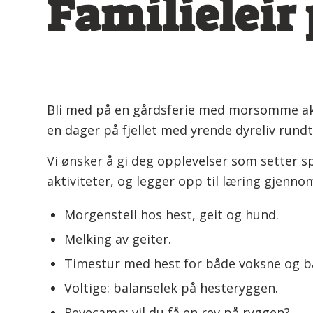
Familieleir
Bli med på en gårdsferie med morsomme aktivi
en dager på fjellet med yrende dyreliv rundt
Vi ønsker å gi deg opplevelser som setter 
aktiviteter, og legger opp til læring gjennom
Morgenstell hos hest, geit og hund.
Melking av geiter.
Timestur med hest for både voksne og b
Voltige: balanselek på hesteryggen.
Revecamp: vil du få en rev på ryggen?