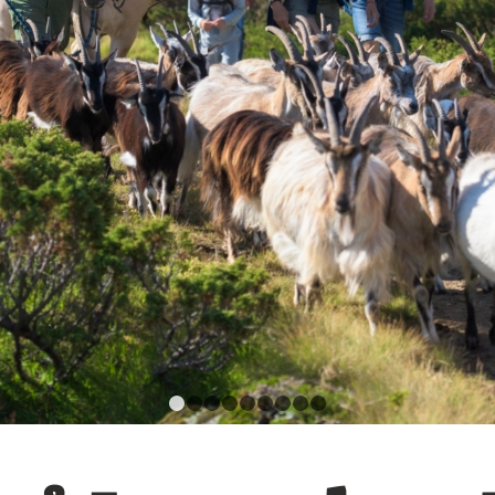
1
2
3
4
5
6
7
8
9