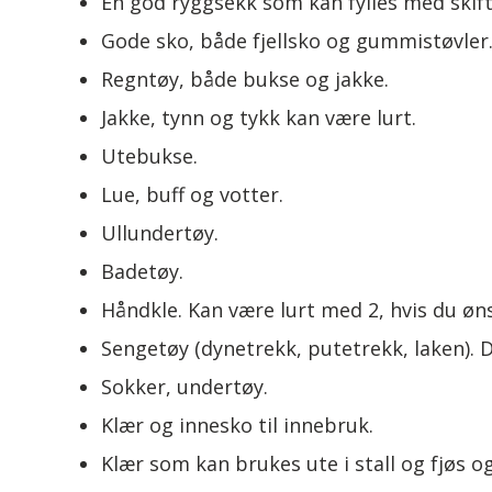
En god ryggsekk som kan fylles med skif
Gode sko, både fjellsko og gummistøvler
Regntøy, både bukse og jakke.
Jakke, tynn og tykk kan være lurt.
Utebukse.
Lue, buff og votter.
Ullundertøy.
Badetøy.
Håndkle. Kan være lurt med 2, hvis du øns
Sengetøy (dynetrekk, putetrekk, laken). 
Sokker, undertøy.
Klær og innesko til innebruk.
Klær som kan brukes ute i stall og fjøs og 