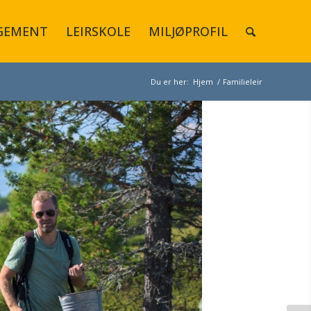
GEMENT
LEIRSKOLE
MILJØPROFIL
Du er her:
Hjem
/
Familieleir