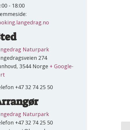
:00 - 18:00
jemmeside:
oking.langedrag.no
ted
angedrag Naturpark
ngedragsveien 274
unhovd
,
3544
Norge
+ Google-
rt
lefon
+47 32 74 25 50
rrangør
angedrag Naturpark
elefon
+47 32 74 25 50