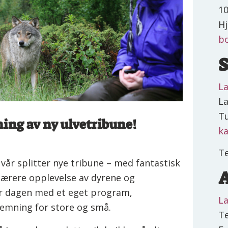
10
H
bo
S
L
La
T
pning av ny ulvetribune!
ka
Te
 vår splitter nye tribune – med fantastisk
A
 nærere opplevelse av dyrene og
er dagen med et eget program,
L
emning for store og små.
T