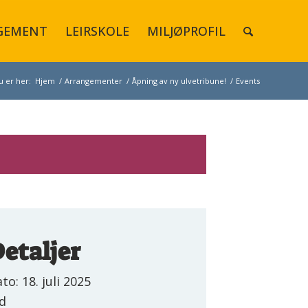
GEMENT
LEIRSKOLE
MILJØPROFIL
u er her:
Hjem
/
Arrangementer
/
Åpning av ny ulvetribune!
/
Events
etaljer
to:
18. juli 2025
d