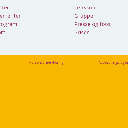
eter
Leirskole
gementer
Grupper
rogram
Presse og foto
rt
Priser
Personvernerklæring
Avbestillingsregle