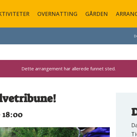
KTIVITETER
OVERNATTING
GÅRDEN
ARRAN
D
Dette arrangement har allerede funnet sted.
lvetribune!
D
-
18:00
Da
Ti