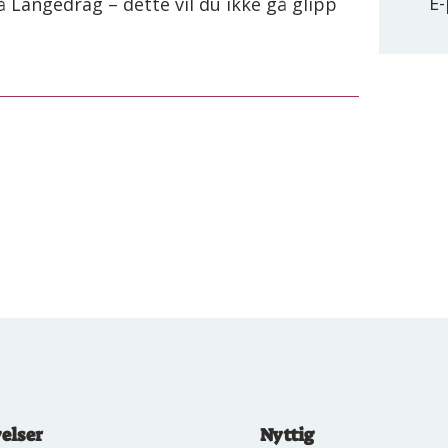
E
 Langedrag – dette vil du ikke gå glipp
elser
Nyttig