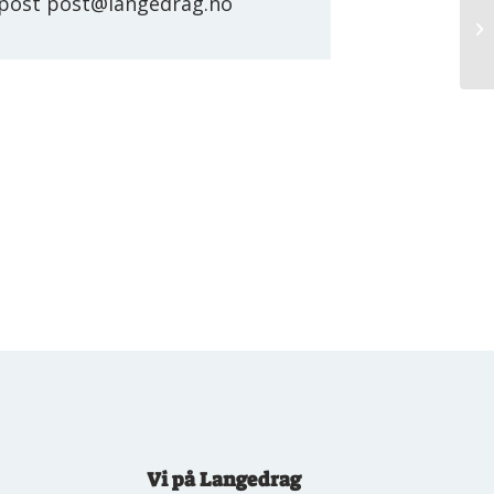
-post
post@langedrag.no
Vi på Langedrag