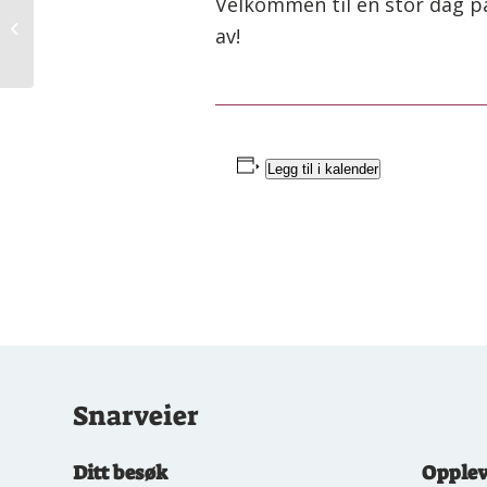
Velkommen til en stor dag på
Familieleir uke 29
av!
Legg til i kalender
Snarveier
Ditt besøk
Opplev