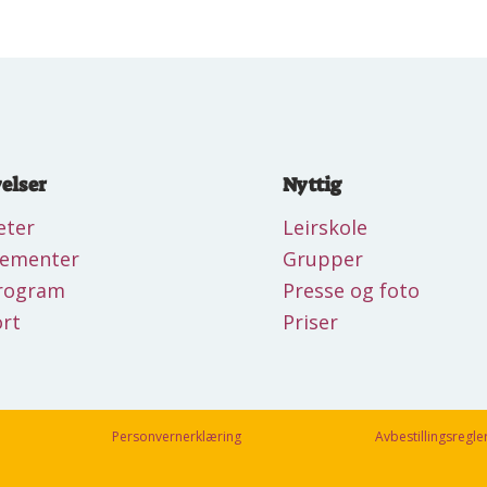
elser
Nyttig
eter
Leirskole
gementer
Grupper
rogram
Presse og foto
rt
Priser
Personvernerklæring
Avbestillingsregle