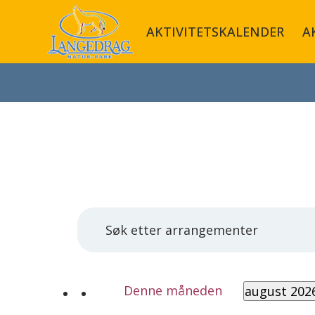
AKTIVITETSKALENDER
A
Arrangementer
Arrangementer
Skriv
Search
and
inn
Views
Navigation
søkeord.
Søk
Denne måneden
august 202
etter
Velg