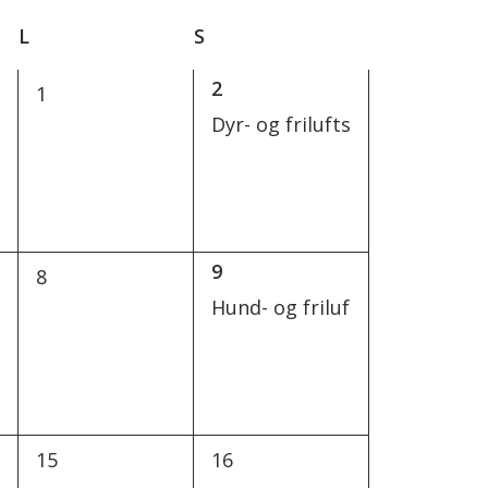
L
LØRDAG
S
SØNDAG
1
2
0
1
r,
arrangement,
arrangementer,
Dyr- og friluftslivleir
1
9
0
8
r,
arrangement,
arrangementer,
Hund- og friluftslivleir
0
0
15
16
r,