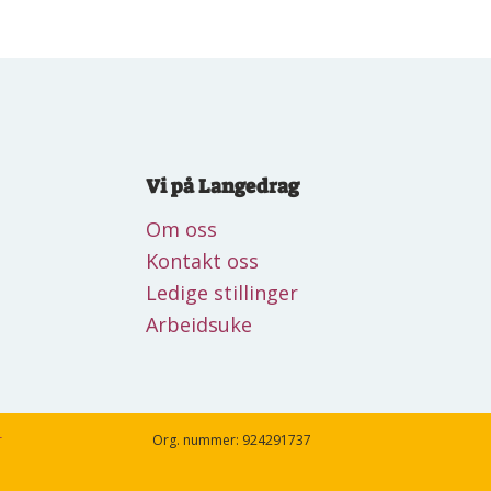
Vi på Langedrag
Om oss
Kontakt oss
Ledige stillinger
Arbeidsuke
r
Org. nummer: 924291737