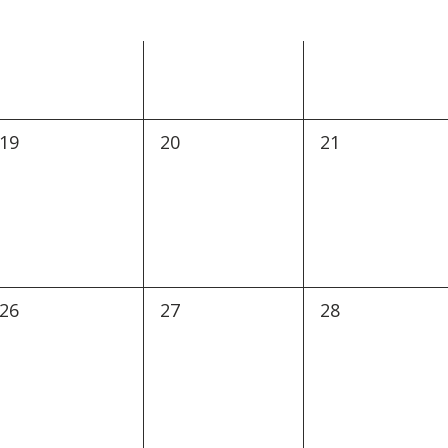
0
0
0
19
20
21
arrangementer,
arrangementer,
arrangementer
0
0
0
26
27
28
arrangementer,
arrangementer,
arrangementer