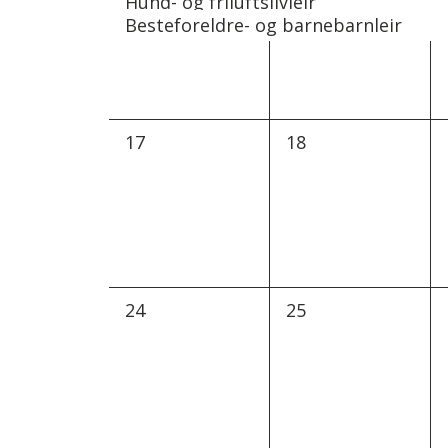
Hund- og friluftslivleir
Besteforeldre- og barnebarnleir
0
0
17
18
arrangementer,
arrangementer,
0
0
24
25
arrangementer,
arrangementer,