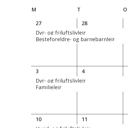
Arrangementer.
dato.
Kalender
M
MANDAG
T
TIRSDAG
O
for
Arrangementer
2
2
27
28
arrangementer,
arrangementer,
Dyr- og friluftslivleir
Besteforeldre- og barnebarnleir
2
2
3
4
arrangementer,
arrangementer,
Dyr- og friluftslivleir
Familieleir
2
2
10
11
arrangementer,
arrangementer,