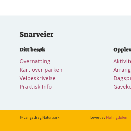
Snarveier
Ditt besøk
Opplev
Overnatting
Aktivit
Kart over parken
Arran
Veibeskrivelse
Dagsp
Praktisk Info
Gaveko
@ Langedrag Naturpark
Levert av
Hallingdølen