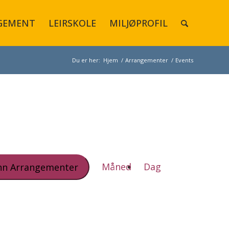
GEMENT
LEIRSKOLE
MILJØPROFIL
Du er her:
Hjem
/
Arrangementer
/
Events
Arrangement
Views
Måned
Dag
nn Arrangementer
Navigation