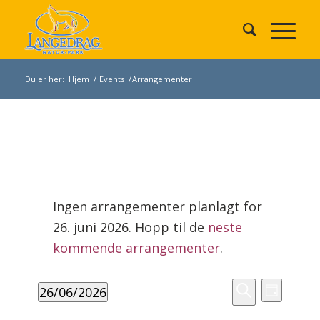
Du er her:
Hjem
/
Events
/
Arrangementer
Arrangementer
den
Ingen arrangementer planlagt for
26.
26. juni 2026. Hopp til de
neste
juni
Merknad
2026
kommende arrangementer
.
Arrangement
Arrang
26/06/2026
Search
Dag
Views
Søk
Velg
and
Navigat