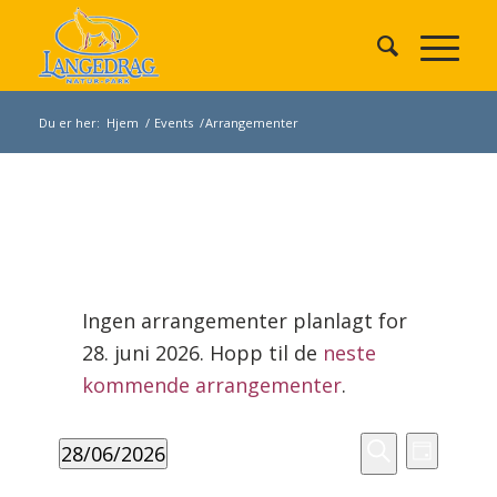
Du er her:
Hjem
/
Events
/
Arrangementer
Arrangementer
den
Ingen arrangementer planlagt for
28.
28. juni 2026. Hopp til de
neste
juni
Merknad
2026
kommende arrangementer
.
Arrangement
Arrang
28/06/2026
Search
Dag
Views
Søk
Velg
and
Navigat