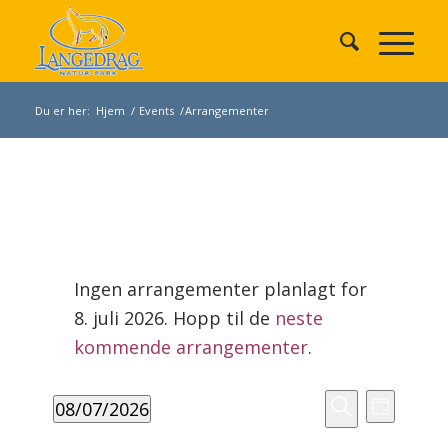
Du er her:
Hjem
/
Events
/
Arrangementer
Arrangementer
den
Ingen arrangementer planlagt for
8.
8. juli 2026. Hopp til de
neste
juli
Merknad
2026
kommende arrangementer
.
Arrangement
Arrang
08/07/2026
Search
Dag
Views
Søk
Velg
and
Navigat