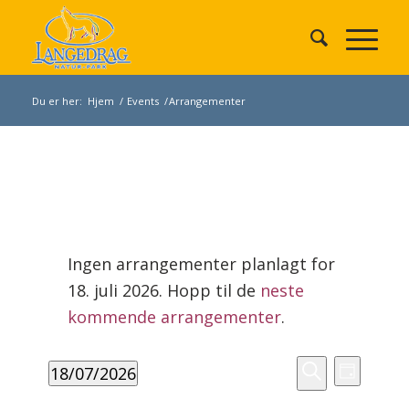
Du er her:
Hjem
/
Events
/
Arrangementer
Arrangementer
den
Ingen arrangementer planlagt for
18.
18. juli 2026. Hopp til de
neste
juli
Merknad
2026
kommende arrangementer
.
Arrangement
Arrang
18/07/2026
Search
Dag
Views
Søk
Velg
and
Navigat