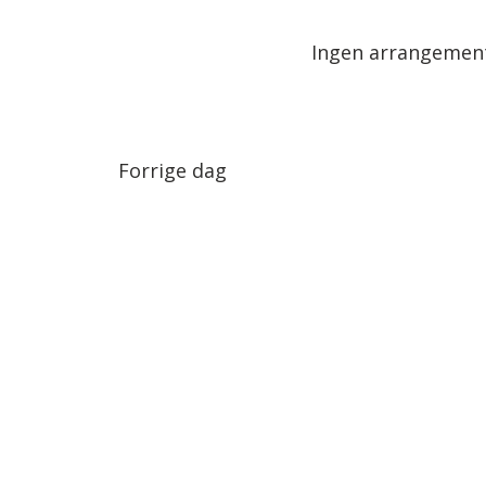
Arrangementer.
dato.
Ingen arrangemente
Forrige dag