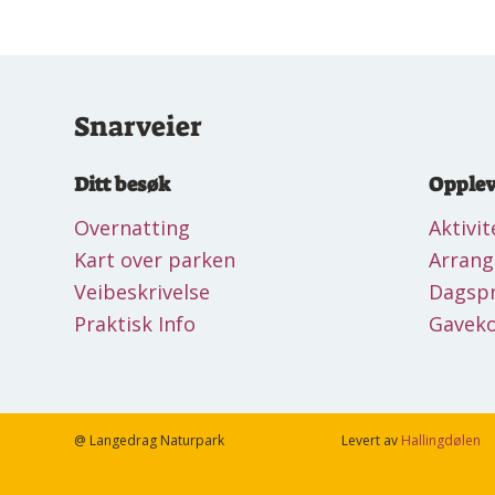
Snarveier
Ditt besøk
Opplev
Overnatting
Aktivit
Kart over parken
Arran
Veibeskrivelse
Dagsp
Praktisk Info
Gaveko
@ Langedrag Naturpark
Levert av
Hallingdølen