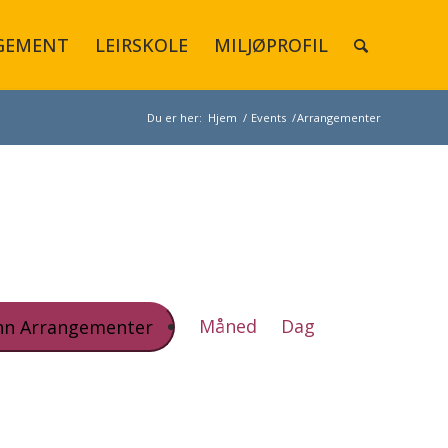
GEMENT
LEIRSKOLE
MILJØPROFIL
Du er her:
Hjem
/
Events
/
Arrangementer
Arrangement
Views
Måned
Dag
nn Arrangementer
Navigation