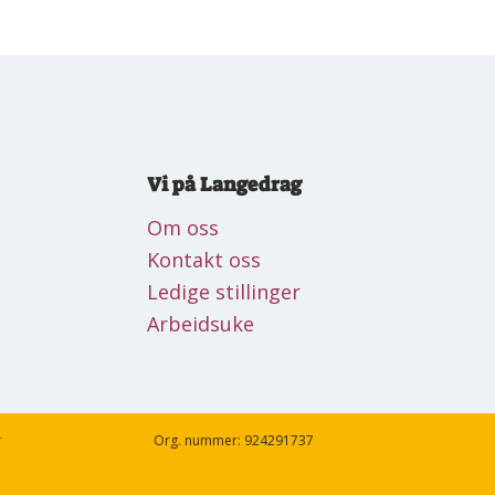
Vi på Langedrag
Om oss
Kontakt oss
Ledige stillinger
Arbeidsuke
r
Org. nummer: 924291737