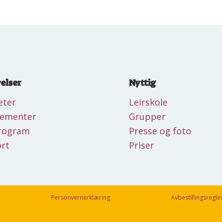
elser
Nyttig
eter
Leirskole
gementer
Grupper
rogram
Presse og foto
rt
Priser
Personvernerklæring
Avbestillingsregle