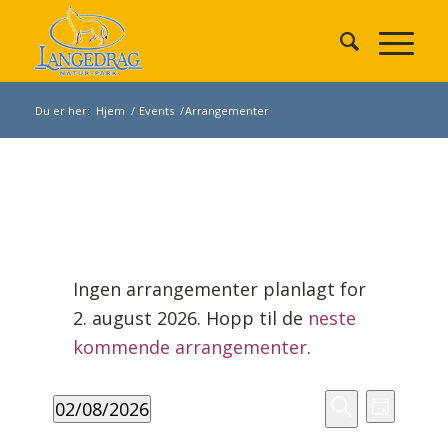
Du er her:
Hjem
/
Events
/
Arrangementer
Arrangementer
den
Ingen arrangementer planlagt for
2.
2. august 2026. Hopp til de
neste
august
Merknad
2026
kommende arrangementer
.
Arrangement
Arrang
02/08/2026
Search
Dag
Views
Søk
Velg
and
Navigat