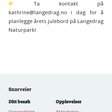
Ta kontakt på
kathrine@langedrag.no i dag for å
planlegge årets julebord på Langedrag
Naturpark!
Snarveier
Ditt besøk
Opplevelser
Overnatting
Aktiviteter