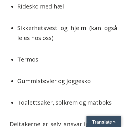
Ridesko med hæl
Sikkerhetsvest og hjelm (kan også
leies hos oss)
Termos
Gummistøvler og joggesko
Toalettsaker, solkrem og matboks
Translate »
Deltakerne er selv ansvarlige for klær