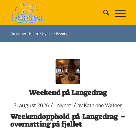
Du er her:
Hjem
/
Nyhet
/
Events
Weekend på Langedrag
/
/
7. august 2026
i
Nyhet
av
Kathrine Wølner
Weekendopphold på Langedrag –
overnatting på fjellet