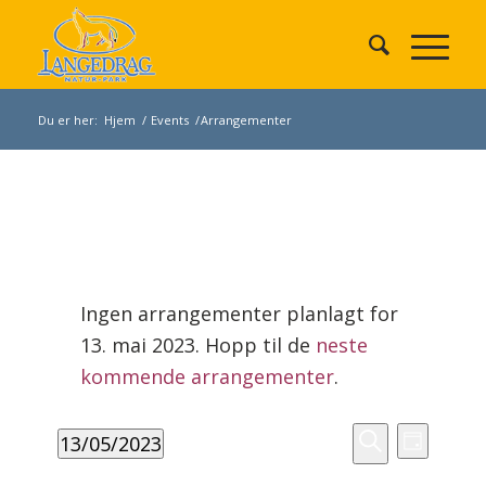
Du er her:
Hjem
/
Events
/
Arrangementer
Arrangementer
den
Ingen arrangementer planlagt for
13.
13. mai 2023. Hopp til de
neste
mai
Merknad
2023
kommende arrangementer
.
Arrangement
Arrang
13/05/2023
Search
Dag
Views
Søk
Velg
and
Navigat