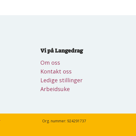
Vi på Langedrag
Om oss
Kontakt oss
Ledige stillinger
Arbeidsuke
r
Org. nummer: 924291737