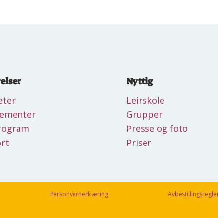
elser
Nyttig
eter
Leirskole
gementer
Grupper
rogram
Presse og foto
rt
Priser
Personvernerklæring
Avbestillingsregle