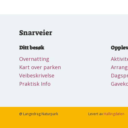
Snarveier
Ditt besøk
Opplev
Overnatting
Aktivit
Kart over parken
Arran
Veibeskrivelse
Dagsp
Praktisk Info
Gaveko
@ Langedrag Naturpark
Levert av
Hallingdølen