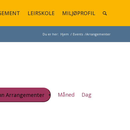
GEMENT
LEIRSKOLE
MILJØPROFIL
Du er her:
Hjem
/
Events
/
Arrangementer
Arrangement
Views
Måned
Dag
nn Arrangementer
Navigation