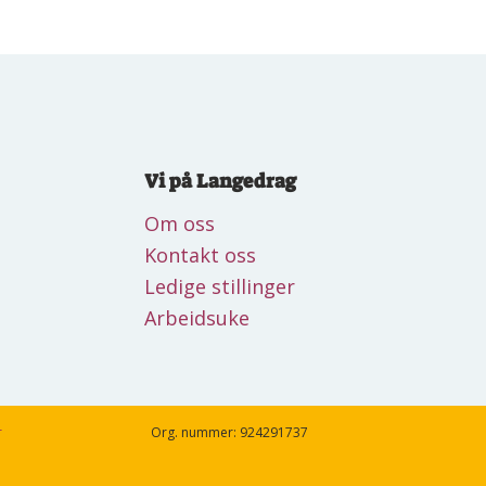
Vi på Langedrag
Om oss
Kontakt oss
Ledige stillinger
Arbeidsuke
r
Org. nummer: 924291737