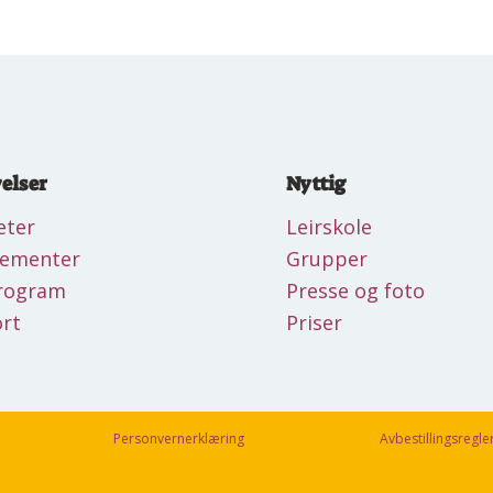
elser
Nyttig
eter
Leirskole
gementer
Grupper
rogram
Presse og foto
rt
Priser
Personvernerklæring
Avbestillingsregle