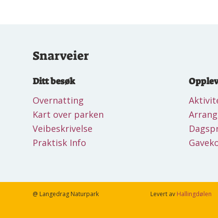
Snarveier
Ditt besøk
Opplev
Overnatting
Aktivit
Kart over parken
Arran
Veibeskrivelse
Dagsp
Praktisk Info
Gaveko
@ Langedrag Naturpark
Levert av
Hallingdølen