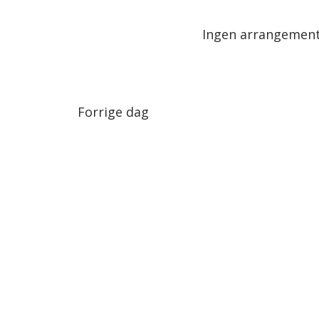
Arrangementer.
dato.
Ingen arrangemente
Forrige dag