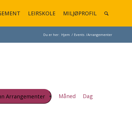
GEMENT
LEIRSKOLE
MILJØPROFIL
Du er her:
Hjem
/
Events
/
Arrangementer
Arrangement
Views
Måned
Dag
nn Arrangementer
Navigation