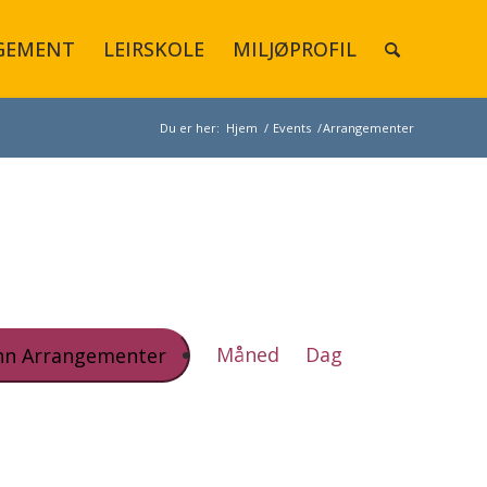
GEMENT
LEIRSKOLE
MILJØPROFIL
Du er her:
Hjem
/
Events
/
Arrangementer
Arrangement
Views
Måned
Dag
nn Arrangementer
Navigation