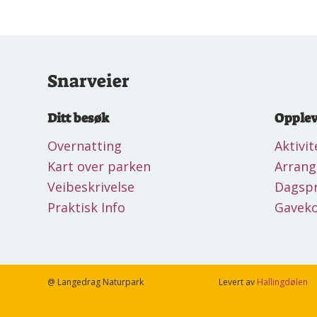
Snarveier
Ditt besøk
Opplev
Overnatting
Aktivit
Kart over parken
Arran
Veibeskrivelse
Dagsp
Praktisk Info
Gaveko
@ Langedrag Naturpark
Levert av
Hallingdølen