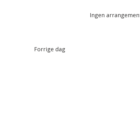
Arrangementer.
dato.
Ingen arrangemente
Forrige dag