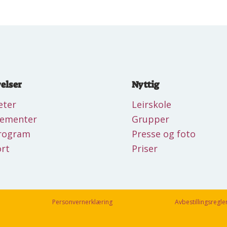
elser
Nyttig
eter
Leirskole
gementer
Grupper
rogram
Presse og foto
rt
Priser
Personvernerklæring
Avbestillingsregle