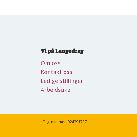
Vi på Langedrag
Om oss
Kontakt oss
Ledige stillinger
Arbeidsuke
r
Org. nummer: 924291737