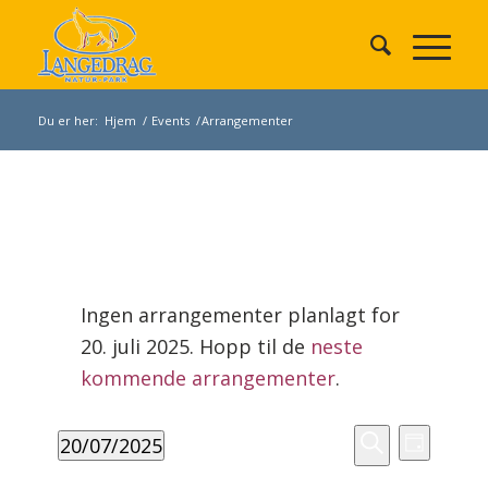
Du er her:
Hjem
/
Events
/
Arrangementer
Arrangementer
den
Ingen arrangementer planlagt for
20.
20. juli 2025. Hopp til de
neste
juli
Merknad
2025
kommende arrangementer
.
Arrangement
Arrang
20/07/2025
Search
Dag
Views
Søk
Velg
and
Navigat